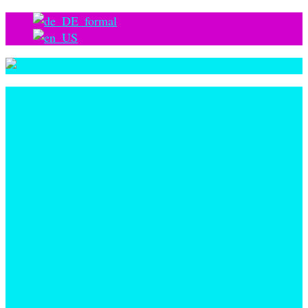
Mission
VERIPAN
Backzutaten
Fermentierte Sauerteige
Fermentierte Granulate
Nicht-fermentierte Granulate
Backpulver
Funktionelle Zutaten
Flüssigprodukte
Flüssigteige
Basis für Quiche & Wähen
Koch- und Schlagcremes
®
BROTZAUBER
Vorteig für Zuhause