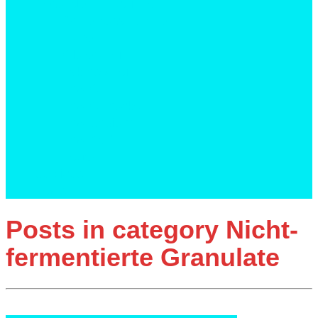
Gesunde Innovationen
Ohne Zusatzstoffe
Ei-frei
Gluten-frei
Laktose-frei
Low GI
Low GI Zucker
Low Sodium
Low Carb
Vegan
Services
News
Posts in category
Nicht-
fermentierte Granulate