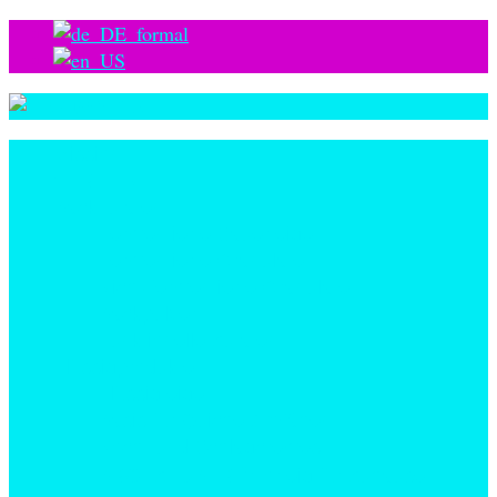
Mission
VERIPAN
Backzutaten
Fermentierte Sauerteige
Fermentierte Granulate
Nicht-fermentierte Granulate
Backpulver
Funktionelle Zutaten
Flüssigprodukte
Flüssigteige
Basis für Quiche & Wähen
Koch- und Schlagcremes
®
BROTZAUBER
Vorteig für Zuhause