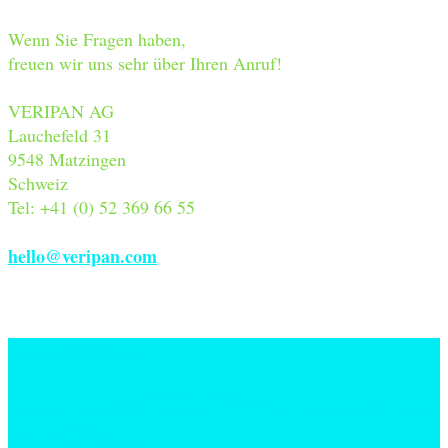
Wenn Sie Fragen haben,
freuen wir uns sehr über Ihren Anruf!
VERIPAN AG
Lauchefeld 31
9548 Matzingen
Schweiz
Tel: +41 (0) 52 369 66 55
hello@veripan.com
Schlagwörter
free-from
Diabetes
Brotzauber
niederglykämisches Weissbrot
panatura
vegan