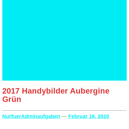
Gesunde Innovationen
Ohne Zusatzstoffe
Ei-frei
Gluten-frei
Laktose-frei
Low GI
Low GI Zucker
Low Sodium
Low Carb
Vegan
Services
News
2017 Handybilder Aubergine
Grün
NurfuerAdminaufgaben
—
Februar 18, 2020